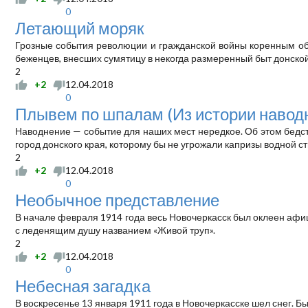
0
Летающий моряк
Грозные события революции и гражданской войны коренным обр
беженцев, внесших сумятицу в некогда размеренный быт донско
2
+2
12.04.2018
0
Плывем по шпалам (Из истории навод
Наводнение — событие для наших мест нередкое. Об этом бедст
город донского края, которому бы не угрожали капризы водной с
2
+2
12.04.2018
0
Необычное представление
В начале февраля 1914 года весь Новочеркасск был оклеен афи
с леденящим душу названием «Живой труп».
2
+2
12.04.2018
0
Небесная загадка
В воскресенье 13 января 1911 года в Новочеркасске шел снег. 