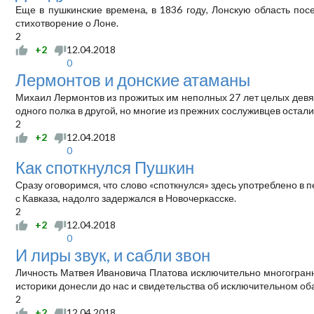
Еще в пушкинские времена, в 1836 году, Лонскую область пос
стихотворение о Лоне.
2
+2
12.04.2018
0
Лермонтов и донские атаманы
Михаил Лермонтов из прожитых им неполных 27 лет целых девят
одного полка в другой, но многие из прежних сослуживцев остал
2
+2
12.04.2018
0
Как споткнулся Пушкин
Сразу оговоримся, что слово «споткнулся» здесь употреблено в
с Кавказа, надолго задержался в Новочеркасске.
2
+2
12.04.2018
0
И лиры звук, и сабли звон
Личность Матвея Ивановича Платова исключительно многогранна
историки донесли до нас и свидетельства об исключительном об
2
+2
12.04.2018