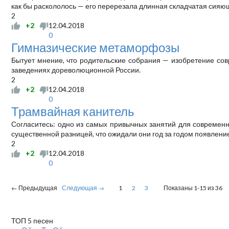
как бы раскололось — его перерезала длинная складчатая сияю
2
+2
12.04.2018
0
Гимназические метаморфозы
Бытует мнение, что родительские собрания — изобретение сов
заведениях дореволюционной России.
2
+2
12.04.2018
0
Трамвайная канитель
Согласитесь: одно из самых привычных занятий для современн
существенной разни­цей, что ожидали они год за годом появлен
2
+2
12.04.2018
0
← Предыдущая
Следующая →
1
2
3
Показаны 1-15 из 36
ТОП 5 песен