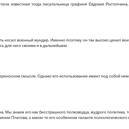
етила известная тогда писательница графиня Евдокия Ростопчина.
ь носил военный мундир. Именно поэтому он так высоко ценил вои
ись для него своими и в дальнейшем.
 переносном смысле. Однако его использование имеет под собой нем
. Мы знаем его как бесстрашного полководца, мудрого политика, т
аянии Платова, о каком-то его особенном таланте психологического