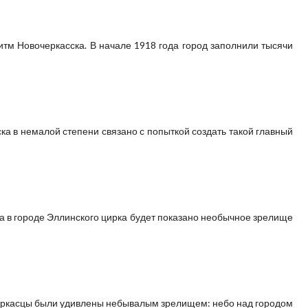
тм Новочеркасска. В начале 1918 года город заполнили тысячи
а в немалой степени связано с попыткой создать такой главный
а в городе Эллинского цирка будет показано необычное зрелище
вочеркасцы были удивлены небывалым зрелищем: небо над городом