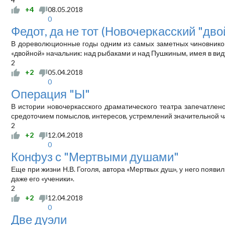
+4
08.05.2018
0
Федот, да не тот (Новочеркасский "дво
В дореволюционные годы одним из самых заметных чиновников
«двойной» начальник: над рыбаками и над Пушкиным, имея в вид
2
+2
05.04.2018
0
Операция "Ы"
В истории новочеркасского драматического театра запечатлен
средоточием помыслов, интересов, устремлений значительной ч
2
+2
12.04.2018
0
Конфуз с "Мертвыми душами"
Еще при жизни Н.В. Гоголя, автора «Мертвых душ», у него появи
даже его «ученики».
2
+2
12.04.2018
0
Две дуэли