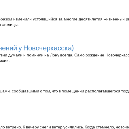
азом изменили устоявшийся за многие десятилетия жизненный ри
й столицы.
нений у Новочеркасска)
вии думали и помнили на Лону всегда. Само рождение Новочеркасск
тихии.
шами, сообщавшими о том, что в помещении располагавшегося тогд
Было ветрено. К вечеру снег и ветер усилились. Когда стемнело, но