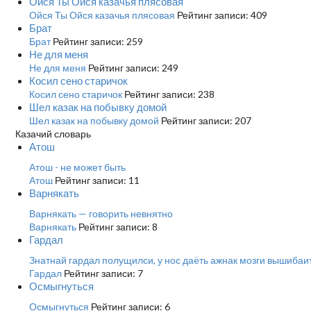
Ойся Ты Ойся казачья плясовая
Ойся Ты Ойся казачья плясовая
Рейтинг записи: 409
Брат
Брат
Рейтинг записи: 259
Не для меня
Не для меня
Рейтинг записи: 249
Косил сено старичок
Косил сено старичок
Рейтинг записи: 238
Шел казак на побывку домой
Шел казак на побывку домой
Рейтинг записи: 207
Казачий словарь
Атош
Атош - не может быть
Атош
Рейтинг записи: 11
Варнякать
Варнякать — говорить невнятно
Варнякать
Рейтинг записи: 8
Гардал
Знатнай гардал полущилси, у нос даëть ажнак мозги вышибаит
Гардал
Рейтинг записи: 7
Осмыгнуться
Осмыгнуться
Рейтинг записи: 6