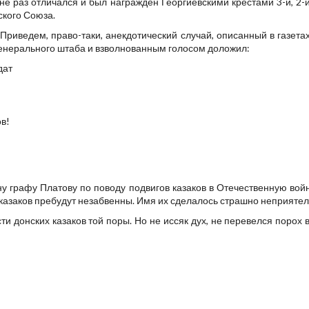
 не раз отличался и был награжден Георгиевскими крестами 3-й, 2-
ского Союза.
Приведем, право-таки, анекдотический случай, описанный в газета
генерального штаба и взволнованным голосом доложил:
дат
ов!
у графу Платову по поводу подвигов казаков в Отечественную войн
и казаков пребудут незабвенны. Имя их сделалось страшно неприятел
и донских казаков той поры. Но не иссяк дух, не перевелся порох 