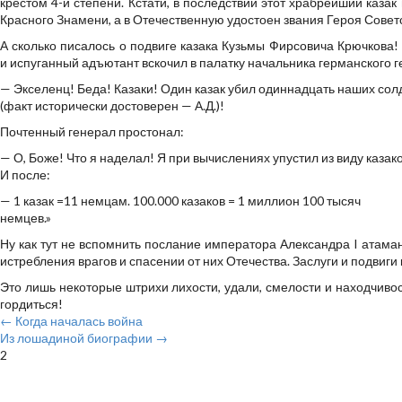
крестом 4-й степени. Кстати, в последствии этот храбрейший казак
Красного Знамени, а в Отечественную удостоен звания Героя Совет
А сколько писалось о подвиге казака Кузьмы Фирсовича Крючкова! 
и испуганный адъютант вскочил в палатку начальника германского 
— Экселенц! Беда! Казаки! Один казак убил одиннадцать наших сол
(факт исторически достоверен — А.Д.)!
Почтенный генерал простонал:
— О, Боже! Что я наделал! Я при вычислениях упустил из виду казак
И после:
— 1 казак =11 немцам. 100.000 казаков = 1 миллион 100 тысяч
немцев.»
Ну как тут не вспомнить послание императора Александра I атаман
истребления врагов и спасении от них Отечества. Заслуги и подвиг
Это лишь некоторые штрихи лихости, удали, смелости и находчивост
гордиться!
← Когда началась война
Из лошадиной биографии →
2