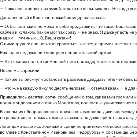
— Пока они стреляют из ружей, страха не испытываешь. Но когда ув
Доставленный в Киев венгерский офицер рассказал:
— О. Вы, штатские, не можете себе представить, что такое Ваш казак,
саблей и кулаком. Как он мог так сразу — не знаю. Я даже упасть не
наших — пленных… О, Ваши казаки!
С ними трудно: они не хотят сражаться, как все, а прямо налетают, па
Еше одно недоумение офицера неприятельской армии:
— В открытом поле, в кромешной тьме нас задержали, как потом выяс
Позже мы спросили:
— Как же вы рискнули остановить разъезд в двадцать пять человек, ко
— Что ж, на каждую пику по десять человек, — отвечал казак, — а дл
Приводились десятки, сотни сообщений о том, как казаки громили 
под командованием сотника Мангатова, полностью уничтожившего г
В одном из обнародованных приказов командира дивизии, между п
не решается не только атаковать казаков, но даже принять их атаку, 
Легендами казались ходившие среди неприятельских войск рассказы 
во главе с Константином Ивановичем Недорубовым со станицы Бере