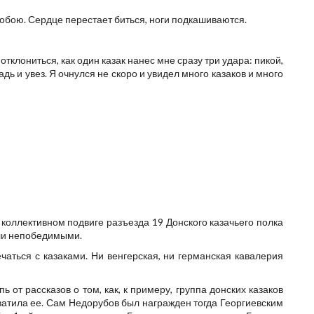
 собою. Сердце перестает биться, ноги подкашиваются.
 отклониться, как один казак нанес мне сразу три удара: пикой,
дь и увез. Я очнулся не скоро и увидел много казаков и много
 коллективном подвиге разъезда 19 Донского казачьего полка
али непобедимыми.
аться с казаками. Ни венгерская, ни германская кавалерия
от рассказов о том, как, к примеру, группа донских казаков
атила ее. Сам Недорубов был награжден тогда Георгиевским