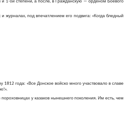
й и 1-ой степени, а после, в Гражданскую — орденом Боевого
х и журналах, под впечатлением его подвига: «Когда бледный
у 1812 года: «Все Донское войско много участвовало в славе
ю!».
в пороховницах у казаков нынешнего поколения. Им есть, чем