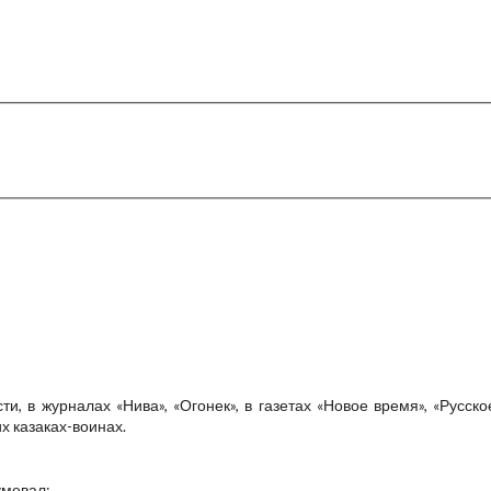
, в журналах «Нива», «Огонек», в газетах «Новое время», «Русско
х казаках-воинах.
умевал: