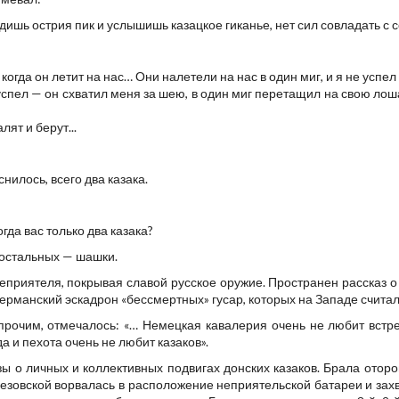
идишь острия пик и услышишь казацкое гиканье, нет сил совладать с
 когда он летит на нас… Они налетели на нас в один миг, и я не успел
 успел — он схватил меня за шею, в один миг перетащил на свою лоша
лят и берут...
нилось, всего два казака.
гда вас только два казака?
я остальных — шашки.
неприятеля, покрывая славой русское оружие. Пространен рассказ о
ерманский эскадрон «бессмертных» гусар, которых на Западе счит
рочим, отмечалось: «… Немецкая кавалерия очень не любит встреч
да и пехота очень не любит казаков».
о личных и коллективных подвигах донских казаков. Брала оторопь 
зовской ворвалась в расположение неприятельской батареи и захв