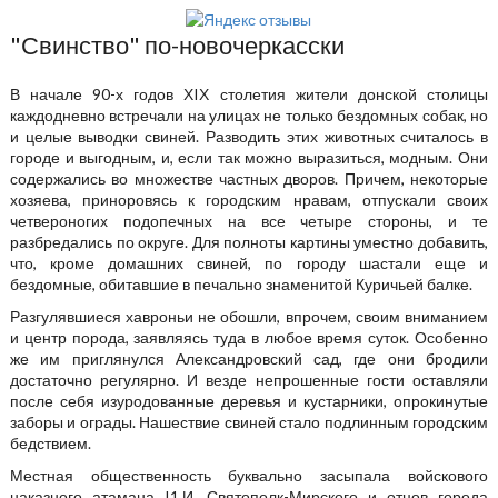
"Свинство" по-новочеркасски
В начале 90-х годов ХIХ столетия жители донской столицы
каждодневно встречали на улицах не только бездомных собак, но
и целые выводки свиней. Разводить этих животных считалось в
городе и выгодным, и, если так можно выразиться, модным. Они
содержались во множестве частных дворов. Причем, некоторые
хозяева, приноровясь к городским нравам, отпускали своих
четвероногих подопечных на все четыре стороны, и те
разбредались по округе. Для полноты картины уместно добавить,
что, кроме домашних свиней, по городу шастали еще и
бездомные, обитавшие в печально знаменитой Куричьей балке.
Разгулявшиеся хавроньи не обошли, впрочем, своим вниманием
и центр порода, заявляясь туда в любое время суток. Особенно
же им приглянулся Александровский сад, где они бродили
достаточно регулярно. И везде непрошенные гости оставляли
после себя изуродованные деревья и кустарники, опрокинутые
заборы и ограды. Нашествие свиней стало подлинным городским
бедствием.
Местная общественность буквально засыпала войскового
наказного атамана I1.И. Святополк-Мирского и отцов города