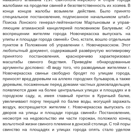
жалобами на проделки свиней и безответственность их хозяев. В
конце концов жалобы возымели действие. Было принято
специальное постановление, подписанное началь­ником штаб.»
Поиска Лонского генерал-лейтенантом Мартыновым и управ­
ляющим атаманской канцелярией полковником Балуевым: «О
воспрещении жителям города Новочеркасска выпускать на
улипы и площади города сви­ней.» Оно, кстати, вошло отдельным
пунктом в Положение об управлении г. Новочеркасском. Этот
любопытный документ, содержавший развёрнутую мотивировку
принятого постановления, красноречиво характеризовал
масштабы свиного бедствия. Приведём обнародованные
аргументы дословно: «В виду того, что разводимые жителями г.
Новочеркасска свиньи свободно бродят по улицам города,
приносят вред деревьям на аллеях городских бульваров, а также
деревьям, посаженным перед домами частных домовладельцев
;
появляются даже на более центральных улицах и площадях и в
городском саду, и, имея главный притон в Куричьей балке,
увеличивают порчу текущей по балке воды, могущей заражать
воздух, воспрещается жителям г. Новочеркасска выпускать со
дворов на улицы и площади города свиней.» Постановление,
несмотря на недовольство им части горожан, положило конец
вольготной жизни свиного племени в донской столице. С той поры
свинство на площадях и улицах города опять стало уделом