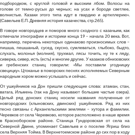
подбородком, с круглой головой и высоким лбом. Волосы на
голове от темно-русых до черных; на усах и бороде светлее,
волнистые. Казаки этого типа идут в гвардию и артиллерию».
(Савельев Е.П. Древняя история казачества, стр.265).
В говоре новгородцев и поморов много сходного с казачьим, как
отмечали этнографии и историки конца 19 – начала 20 века. Вот,
например, перечень некоторых одинаково произносимых слов –
пишша, пешшаный, сусед, скусно, сумлеваться, глыбоко, быдто,
слухать, молонья (молния), трухмал, лясы точить, ну те к ляду,
сиверка, сивер, исть (есть) и многие другие. У казаков обнизовских
и гребенских станиц говорили: «Мы поставили угодницку
свецицку». Цтоканье в поморских песнях исполняемых Северным
народным хором можно услышать и сейчас.
От ушкуйников на Дон пришли следующие слова: атаман, стан,
ватага, Ильмень (так на Дону называют большие частые озера).
Целый ряд донских станиц носили названия полученные от
новгородских (хлыновских, двинских) ушкуйников. Ряд из них
тесно связаны с Архангельскими землями – хутора и фамилии.
Черевков от села Черевково, которое расположено в наше время
в Красноборском районе. Станица Гундоровская от села на
Северной Двине, упоминает Савельев и о поселке Ягриш близ
села Верхняя Тойма. В Верхнетоемском районе до сих пор в ходу