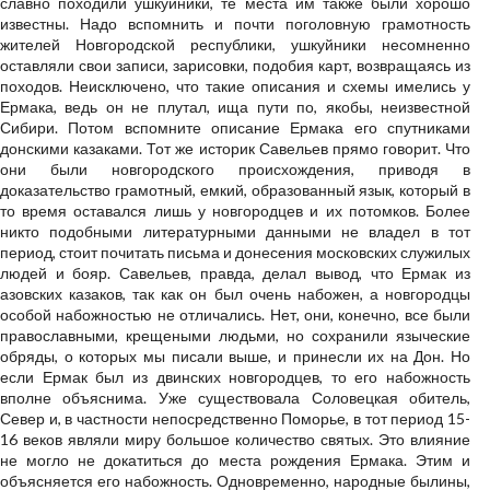
славно походили ушкуйники, те места им также были хорошо
известны. Надо вспомнить и почти поголовную грамотность
жителей Новгородской республики, ушкуйники несомненно
оставляли свои записи, зарисовки, подобия карт, возвращаясь из
походов. Неисключено, что такие описания и схемы имелись у
Ермака, ведь он не плутал, ища пути по, якобы, неизвестной
Сибири. Потом вспомните описание Ермака его спутниками
донскими казаками. Тот же историк Савельев прямо говорит. Что
они были новгородского происхождения, приводя в
доказательство грамотный, емкий, образованный язык, который в
то время оставался лишь у новгородцев и их потомков. Более
никто подобными литературными данными не владел в тот
период, стоит почитать письма и донесения московских служилых
людей и бояр. Савельев, правда, делал вывод, что Ермак из
азовских казаков, так как он был очень набожен, а новгородцы
особой набожностью не отличались. Нет, они, конечно, все были
православными, крещеными людьми, но сохранили языческие
обряды, о которых мы писали выше, и принесли их на Дон. Но
если Ермак был из двинских новгородцев, то его набожность
вполне объяснима. Уже существовала Соловецкая обитель,
Север и, в частности непосредственно Поморье, в тот период 15-
16 веков являли миру большое количество святых. Это влияние
не могло не докатиться до места рождения Ермака. Этим и
объясняется его набожность. Одновременно, народные былины,