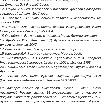
11. Булатов В.Н. Русский Север;
12.Писцовые книги Новгородских погостов. Договор Новгорода
со Швецией 17 июля 1612 года;
13. Савельев Е.П. Типы донских казаков и особенности их
говора, 1908;
14.Соловьев В.Ф. Особенности говора Новгородского уезда
Новгородской губернии, Спб.1904;
15. Ознобишин Е. к вопросу о происхождении Донских казаков;
16. Щербина Ф.А., Фелицын Е.Д. Кубанское казачество и его
атаманы, Москва, 2007;
17. Алмазов Б. Ермак Тимофеевич – князь Сибирский;
18. Караулов М.А. Терское казачество, Москва, 2008;
19. Экземплярский А.В. Великие и удельные князья Северной
Руси в татарский период с 1238г. По 1505г., Москва, 1998;
20. Ясински М.Э., Овсянников О.В., Пустозерск – русский город в
Арктике;
21. Тутов А.Н. Клад Ермака. Журнал президиума РАН
(Российской академии наук) «Энергия» № 3, 2003
Об авторе: Александр Николаевич Тутов – член Союза
писателей России, автор 14 художественных и научно –
популярных книг по родиноведению, 10 статей в журналах РАН,
руководитель историко-краеведческого проекта «Ермак-