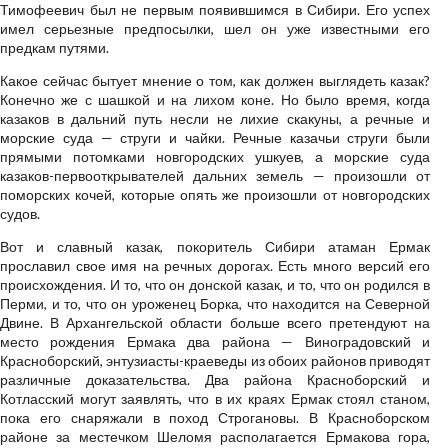
Тимофеевич был не первым появившимся в Сибири. Его успех
имел серьезные предпосылки, шел он уже известными его
предкам путями.
Какое сейчас бытует мнение о том, как должен выглядеть казак?
Конечно же с шашкой и на лихом коне. Но было время, когда
казаков в дальний путь несли не лихие скакуны, а речные и
морские суда — струги и чайки. Речные казачьи струги были
прямыми потомками новгородских ушкуев, а морские суда
казаков-первооткрывателей дальних земель — произошли от
поморских кочей, которые опять же произошли от новгородских
судов.
Вот и славный казак, покоритель Сибири атаман Ермак
прославил свое имя на речных дорогах. Есть много версий его
происхождения. И то, что он донской казак, и то, что он родился в
Перми, и то, что он уроженец Борка, что находится на Северной
Двине. В Архангельской области больше всего претендуют на
место рождения Ермака два района — Виноградовский и
Красноборский, энтузиасты-краеведы из обоих районов приводят
различные доказательства. Два района Красноборский и
Котласский могут заявлять, что в их краях Ермак стоял станом,
пока его снаряжали в поход Строгановы. В Красноборском
районе за местечком Шеломя располагается Ермакова гора,