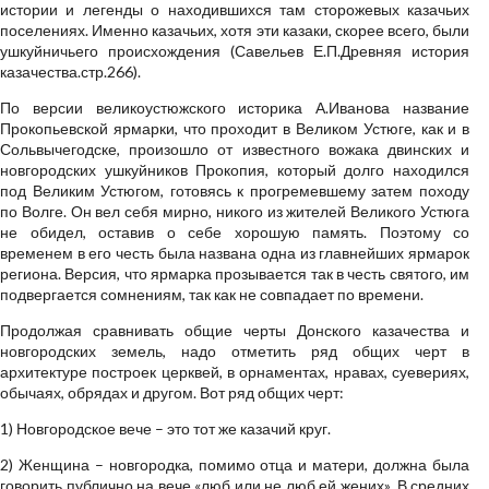
истории и легенды о находившихся там сторожевых казачьих
поселениях. Именно казачьих, хотя эти казаки, скорее всего, были
ушкуйничьего происхождения (Савельев Е.П.Древняя история
казачества.стр.266).
По версии великоустюжского историка А.Иванова название
Прокопьевской ярмарки, что проходит в Великом Устюге, как и в
Сольвычегодске, произошло от известного вожака двинских и
новгородских ушкуйников Прокопия, который долго находился
под Великим Устюгом, готовясь к прогремевшему затем походу
по Волге. Он вел себя мирно, никого из жителей Великого Устюга
не обидел, оставив о себе хорошую память. Поэтому со
временем в его честь была названа одна из главнейших ярмарок
региона. Версия, что ярмарка прозывается так в честь святого, им
подвергается сомнениям, так как не совпадает по времени.
Продолжая сравнивать общие черты Донского казачества и
новгородских земель, надо отметить ряд общих черт в
архитектуре построек церквей, в орнаментах, нравах, суевериях,
обычаях, обрядах и другом. Вот ряд общих черт:
1) Новгородское вече – это тот же казачий круг.
2) Женщина – новгородка, помимо отца и матери, должна была
говорить публично на вече «люб или не люб ей жених». В средних