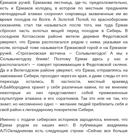
Ермаков ручей, Ермакова лестница, где-то, предположительно,
есть и Ермаков колодец, в котором по местным преданиям
легендарный атаман схоронил сокровища захваченные им во
время походов по Волге. А Золотой Полой, по красноборским
сказаниям, стал так называться после того, как туда Ермак
сбросил часть золотых вещей перед походом в Сибирь. В
соседнем Котласском районе жители деревни Федотовской
уверяют, что Ермак располагался рядом с ними, указывая на
холм, который тоже называется Ермаковой горой и на Ермаков-
ручей. «Строгановская вотчина — Сольвычегодск! А мы к
Сольвычегодску ближе! Поэтому Ермак здесь у нас и
располагался!» — говорят проживающие в Федотовской селяне.
Да и в Вилегодском районе уверяют, что Ермак, отправляясь на
завоевание Сибири, проходил через их края, и даже следы от его
перехода остались. В частности, местный краевед
А.Байбородина хранит у себя различные камни, по ее мнению
некоторые из них представляют собой прижизненные
скульптурки атамана и его соратников. Так это или не так, кто
знает, но несомненно одно — желание людей приблизить себя и
свой район к легендарному покорителю Сибири.
Именно с подачи сибирских историков зародилось мнение, что
Ермак родом из наших мест. В публикации академика
А.П.Окладникова есть следующие строки: «Сейчас все больше