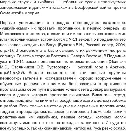
морских стругах и «чайках» — небольших судах, используемых
запорожскими и донскими казаками в Босфорской войне против
Османской империи.
Первые упоминания о походах новгородских ватажников,
«ушкуйниками» их прозвали противники, в первую очередь из
Московского княжества, а сами они именовались «ватажниками»
или «повольниками», встречаются с 9-11 веков. По преданиям это
называлось «ходить на Вагу» (Булатов В.Н., Русский север, 2006,
стр.71). В основном это было связано с их движением «встречь
солнцу». То есть в сторону Востока и Северо-Востока. В Подвинье
уже в 10-11 веках появляются их первые поселения (Ясински
М.Э., Овсянников О.В. Пустоозерск – русский горд в Арктике,
стр.61,67,89). Вполне возможно, что эти речные дружины
первооткрывателей и исследователей, хорошо вооруженные и
обученные различным приемам боя возникли в противовес
пролагавшим себе пути в разные концы света дракарам мурман,
свеев и данов, которых прозвали викингами. Викинги – отряд,
отправляющийся на викинг (в поход), чаще всего с целью грабежа
и разбоя. Если только не столкнуться с серьезным противником,
тогда они превращались на время в торговцев. Так же себя вели и
родственные им ушкуйники, первые отряды которых могли
возникнуть именно в ответ на походы скандинавов. И судя по
всему успешно, так как скандинавский натиск на Русь резко ослаб,