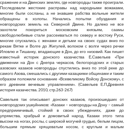
сражение и на Двинских землях, где новгородцы также проиграли.
Последовали жестокие расправы над народными вожаками,
многие были сосланы, а не знавшие рабства вольные жители
обращены в холопы. Начались попытки обуздания и
новгородских земель на Северной Двине. Но далеко не все
захотели покориться московским князьям, саамы
свободолюбивые стали рассеиваться по северу и востоку Руси,
многие спускались с женами и детьми на своих судах вниз по
рекам Вятке и Волге до Жигулей, волоком с волги через речки
Иловлю и Тишанку, впадающие в Дон, до его низовий. Как пишет
известный историк донского казачества Е.Савельев «При
движении на Дон с Днепра черкасов, белогородских и старых
азовских казаков новгородцы спустились вниз по этой реке до
самого Азова, смешались с другими казацкими общинами и таким
образом положили основание «Всевеликому Войску Донскому», с
его древним вечевым управлением». (Савельев Е.П.Древняя
история казачества. 2010, стр.263-267)
Савельев так описывает донских казаков, произошедших от
новгородских ушкуйников: «Казаки – новгородцы на Дону – самый
предприимчивый, стойкий в своих убеждениях, даже до
упрямства, храбрый и домовитый народ. Казаки этого типа
высоки на ногах, рослы, с широкой могучей грудью, белым лицом,
большим прямым хрящеватым носом, с круглым и малым