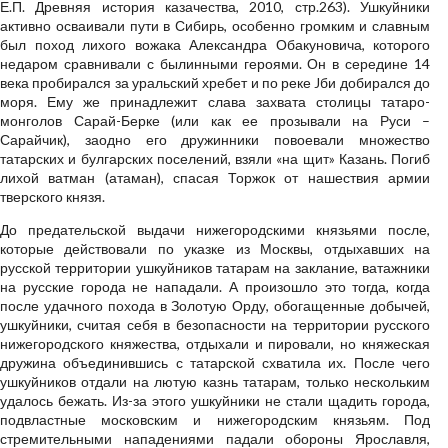
Е.П. Древняя история казачества, 2010, стр.263). Ушкуйники
активно осваивали пути в Сибирь, особенно громким и славным
был поход лихого вожака Александра Обакуновича, которого
недаром сравнивали с былинными героями. Он в середине 14
века пробирался за уральский хребет и по реке Jби добирался до
моря. Ему же принадлежит слава захвата столицы татаро-
монголов Сарай-Берке (или как ее прозывали на Руси –
Сарайчик), заодно его дружинники повоевали множество
татарских и булгарских поселений, взяли «на щит» Казань. Погиб
лихой ватман (атаман), спасая Торжок от нашествия армии
тверского князя.
До предательской выдачи нижегородскими князьями после,
которые действовали по указке из Москвы, отдыхавших на
русской территории ушкуйников татарам на заклание, ватажники
на русские города не нападали. А произошло это тогда, когда
после удачного похода в Золотую Орду, обогащенные добычей,
ушкуйники, считая себя в безопасности на территории русского
нижегородского княжества, отдыхали и пировали, но княжеская
дружина объединившись с татарской схватила их. После чего
ушкуйников отдали на лютую казнь татарам, только нескольким
удалось бежать. Из-за этого ушкуйники не стали щадить города,
подвластные московским и нижегородским князьям. Под
стремительными нападениями падали обороны Ярославля,