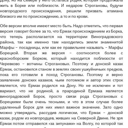
жить в Борке или поблизости. И недаром Строгановы, будучи
новгородского происхождения, решили призвать атамана
близкого им по происхождению, а то и по крови.
Обе версии вполне имеют место быть. Надо отметить, что первая
версия говорит более за то, что Ермак происхождением из Борка,
что теперь располагается на территории Виноградовского
района, так как именно там находились земли знаменитой
Марфы – посадницы, или как ее правильнее называть – Марфы
Борецкой. Вторая же версия – соотносится более с
красноборским Борком, который находится поблизости от
Черевково – вотчины Строгановых. Поэтому и донской казак
Ермак, остановился станом в землях своих ушкуйничьих предков,
пока его готовили в поход Строгановы. Поэтому и верно
заявление донских казаков, чьим потомком и автор этих строк
является, что Ермак родился на Дону. Но не исключен и тот
вариант, что не родиной, а прародиной Ермака является
виноградовский Борок, просто связи рода Строгановых с
Борецкими были очень тесными, и что в этом случае более
удаленный Борок для них имел важное значение. Зато одно
можно утверждать, рассудив логически, что Ермак – донской
казак, родом из новгородцев, живших на Северной Двине. Не зря
Ермак потом отправился «за зипунами» на Волгу, по которой так