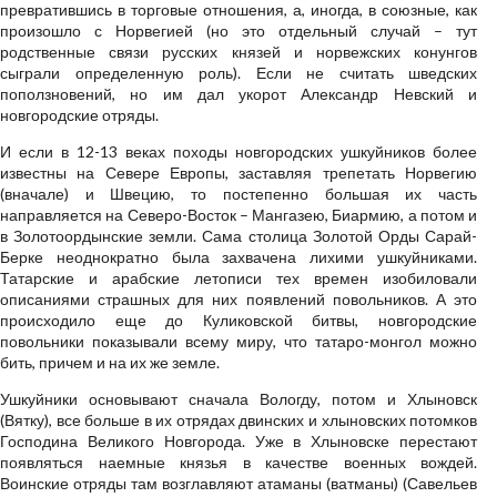
превратившись в торговые отношения, а, иногда, в союзные, как
произошло с Норвегией (но это отдельный случай – тут
родственные связи русских князей и норвежских конунгов
сыграли определенную роль). Если не считать шведских
поползновений, но им дал укорот Александр Невский и
новгородские отряды.
И если в 12-13 веках походы новгородских ушкуйников более
известны на Севере Европы, заставляя трепетать Норвегию
(вначале) и Швецию, то постепенно большая их часть
направляется на Северо-Восток – Мангазею, Биармию, а потом и
в Золотоордынские земли. Сама столица Золотой Орды Сарай-
Берке неоднократно была захвачена лихими ушкуйниками.
Татарские и арабские летописи тех времен изобиловали
описаниями страшных для них появлений повольников. А это
происходило еще до Куликовской битвы, новгородские
повольники показывали всему миру, что татаро-монгол можно
бить, причем и на их же земле.
Ушкуйники основывают сначала Вологду, потом и Хлыновск
(Вятку), все больше в их отрядах двинских и хлыновских потомков
Господина Великого Новгорода. Уже в Хлыновске перестают
появляться наемные князья в качестве военных вождей.
Воинские отряды там возглавляют атаманы (ватманы) (Савельев