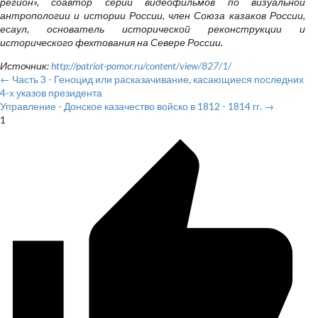
регион», соавтор серии видеофильмов по визуальной
антропологии и истории России, член Союза казаков России,
есаул, основатель исторической реконструкции и
исторического фехтования на Севере России.
Источник:
http://patriot-pomor.ru/content/view/827/1/
← Часть 3 - Геноцид или расказачивание, касающиеся последних
4-х указов президента
Управление - Донское казачество войско в 1812 - 1814 гг. →
1