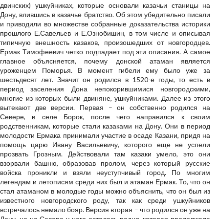
двинских) ушкуйниках, которые основали казачьи станицы на
Дону, влившись в казачье братство. Об этом убедительно писали
и приводили во множестве собранные доказательства историки
прошлого Е.Савельев и Е.Ознобишин, в том числе и описывая
типичную внешность казаков, произошедших от новгородцев.
Ермак Тимофеевич четко подпадает под эти описания. А самое
главное объясняется, почему донской атаман является
уроженцем Поморья. В момент гибели ему было уже за
шестьдесят лет. Значит он родился в 1520-е годы, то есть в
период заселения Дона непокорившимися новгородскими,
многие из которых были двиняне, ушкуйниками. Далее из этого
вытекают две версии. Первая – он собственно родился на
Севере, в селе Борок, после чего направился к своим
родственникам, которые стали казаками на Дону. Они в период
молодости Ермака принимали участие в осаде Казани, придя на
помощь царю Ивану Васильевичу, которого еще не успели
прозвать Грозным. Действовали там казаки умело, это они
взорвали башню, образовав пролом, через который русские
войска проникли и взяли неуступчивый город. По многим
легендам и летописям среди них был и атаман Ермак. То, что он
стал атаманом в молодые годы можно объяснить, что он был из
известного новгородского роду, так как среди ушкуйников
встречалось немало бояр. Версия вторая – что родился он уже на
Дону, но на Севере у него осталась родня, которая продолжала