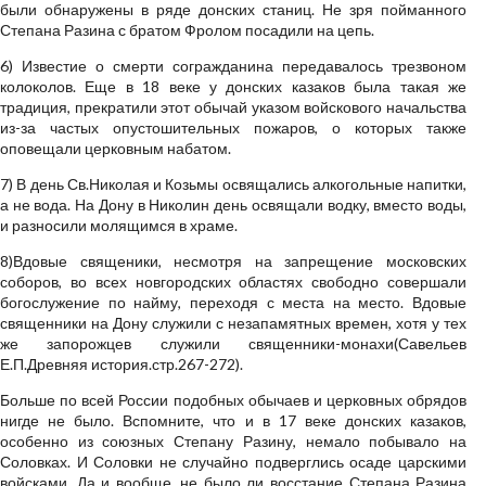
были обнаружены в ряде донских станиц. Не зря пойманного
Степана Разина с братом Фролом посадили на цепь.
6) Известие о смерти согражданина передавалось трезвоном
колоколов. Еще в 18 веке у донских казаков была такая же
традиция, прекратили этот обычай указом войскового начальства
из-за частых опустошительных пожаров, о которых также
оповещали церковным набатом.
7) В день Св.Николая и Козьмы освящались алкогольные напитки,
а не вода. На Дону в Николин день освящали водку, вместо воды,
и разносили молящимся в храме.
8)Вдовые священики, несмотря на запрещение московских
соборов, во всех новгородских областях свободно совершали
богослужение по найму, переходя с места на место. Вдовые
священники на Дону служили с незапамятных времен, хотя у тех
же запорожцев служили священники-монахи(Савельев
Е.П.Древняя история.стр.267-272).
Больше по всей России подобных обычаев и церковных обрядов
нигде не было. Вспомните, что и в 17 веке донских казаков,
особенно из союзных Степану Разину, немало побывало на
Соловках. И Соловки не случайно подверглись осаде царскими
войсками. Да и вообще, не было ли восстание Степана Разина