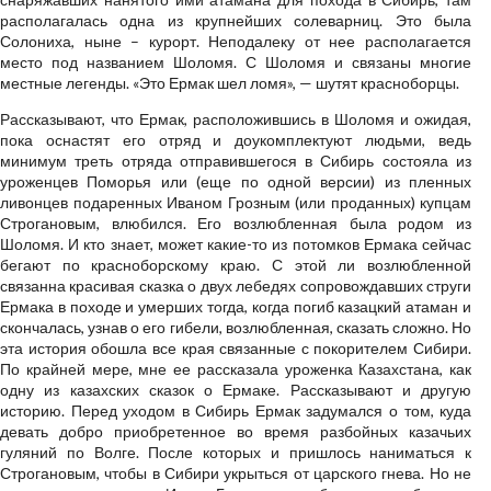
располагалась одна из крупнейших солеварниц. Это была
Солониха, ныне – курорт. Неподалеку от нее располагается
место под названием Шоломя. С Шоломя и связаны многие
местные легенды. «Это Ермак шел ломя», — шутят красноборцы.
Рассказывают, что Ермак, расположившись в Шоломя и ожидая,
пока оснастят его отряд и доукомплектуют людьми, ведь
минимум треть отряда отправившегося в Сибирь состояла из
уроженцев Поморья или (еще по одной версии) из пленных
ливонцев подаренных Иваном Грозным (или проданных) купцам
Строгановым, влюбился. Его возлюбленная была родом из
Шоломя. И кто знает, может какие-то из потомков Ермака сейчас
бегают по красноборскому краю. С этой ли возлюбленной
связанна красивая сказка о двух лебедях сопровождавших струги
Ермака в походе и умерших тогда, когда погиб казацкий атаман и
скончалась, узнав о его гибели, возлюбленная, сказать сложно. Но
эта история обошла все края связанные с покорителем Сибири.
По крайней мере, мне ее рассказала уроженка Казахстана, как
одну из казахских сказок о Ермаке. Рассказывают и другую
историю. Перед уходом в Сибирь Ермак задумался о том, куда
девать добро приобретенное во время разбойных казачьих
гуляний по Волге. После которых и пришлось наниматься к
Строгановым, чтобы в Сибири укрыться от царского гнева. Но не