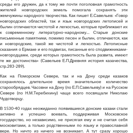
среды его дружин, да к тому же почти поголовная грамотность
жителей новгородских земель помогала сохранять эти
жемчужины народного творчества. Как пишет Е.Савельев: «Говор
новгородских областей, так и язык новгородских летописей и
былин отличаются чистотой и легкостью, которые приближают их
к современному литературно-народному… Старые донские
письменные памятники, помимо песен и былин, отличаются, как
и новгородские, такой же чистотой и легкостью. Летописные
сказания о Ермаке и его подвигах, писанные его сподвижниками-
новгородцами, среди которых грамотность была развита, имеют
те же достоинства» (Савельев Е.П.Древняя история казачества,
стр.283-289).
Как на Поморском Севере, так и на Дону среди казаков
сохранялось длительное время значительное количество
старообрядцев. Часовни на Дону (по Е.П.Савельеву) и на Русском
Севере (по Н.М.Теребихину) чаще всего посвящали Николаю
Чудотворцу.
В 1530-40 годах неожиданно появившиеся донские казаки стали
активно и успешно воевать, поддерживая Московское
государство, но независимо, не присягая ему и не считая себя
московитами, а только родственными по языку и православной
вере. Но ничто из ничего не возникает. А тут сразу хорошо