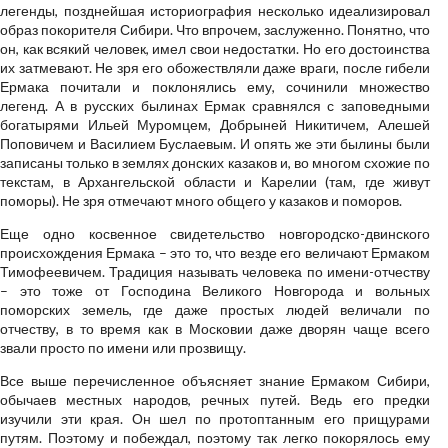
легенды, позднейшая историография несколько идеализировал
образ покорителя Сибири. Что впрочем, заслуженно. Понятно, что
он, как всякий человек, имел свои недостатки. Но его достоинства
их затмевают. Не зря его обожествляли даже враги, после гибели
Ермака почитали и поклонялись ему, сочинили множество
легенд. А в русских былинах Ермак сравнялся с заповедными
богатырями Ильей Муромцем, Добрыней Никитичем, Алешей
Поповичем и Василием Буслаевым. И опять же эти былины были
записаны только в землях донских казаков и, во многом схожие по
текстам, в Архангельской области и Карелии (там, где живут
поморы). Не зря отмечают много общего у казаков и поморов.
Еще одно косвенное свидетельство новгородско-двинского
происхождения Ермака – это то, что везде его величают Ермаком
Тимофеевичем. Традиция называть человека по имени-отчеству
– это тоже от Господина Великого Новгорода и вольных
поморских земель, где даже простых людей величали по
отчеству, в то время как в Московии даже дворян чаще всего
звали просто по имени или прозвищу.
Все выше перечисленное объясняет знание Ермаком Сибири,
обычаев местных народов, речных путей. Ведь его предки
изучили эти края. Он шел по протоптанным его прищурами
путям. Поэтому и побеждал, поэтому так легко покорялось ему