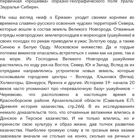
первичная «прошивка» образно-географического поля Урала-
Зауралья-Сибири».
На наш взгляд «миф о Ермаке» уходит своими корнями во
времена славяно-русского освоения чудских территорий Севера,
которые вошли в состав земель Великого Новгорода. Отважные
отряды новгородских землепроходцев и мореходов (ушкуйники) в
своих походах по рекам приводили в ужас Золотую орду, а также
Синюю и Белую Орду. Московское княжество. Да и гордые
потомки викингов опасались встретиться с ними как на реке, так и
на море. Из Господина Великого Новгорода ушкуйники
растеклись по ходу рек на Восток, Север, Юг и Запад. Вслед за их
отрядами направлялись устроители новых земель, которые
основывали городские центры – Вологда, Хлыновск (Вятка),
Холмогоры, Шенкурск, Яренск и другие. Историки 19- начала 20
веков часто упоминают про «перевалочную базу» ушкуйников –
Черевково, что расположено в настоящее время в
Красноборском районе Архангельской области (Савельев Е.П.
Древняя история казачества, стр.266). В их исследованиях
немало доказательств того, что отчаянные ватажники влились в
Донское и Терское казачество. И не только влились, но и
принесли свою культуру и образ жизни, дав толчок развитию
казачества. Наиболее громкую славу в те грозные века казаки
завоевали вначале не столько на конях, сколько на речных и