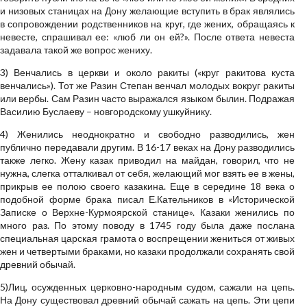
и низовых станицах на Дону желающие вступить в брак являлись
в сопровождении родственников на круг, где жених, обращаясь к
невесте, спрашивал ее: «люб ли он ей?». После ответа невеста
задавала такой же вопрос жениху.
3) Венчались в церкви и около ракиты («круг ракитова куста
венчались»). Тот же Разин Степан венчал молодых вокруг ракиты
или вербы. Сам Разин часто выражался языком былин. Подражая
Василию Буслаеву – новгородскому ушкуйнику.
4) Женились неоднократно и свободно разводились, жен
публично передавали другим. В 16-17 веках на Дону разводились
также легко. Жену казак приводил на майдан, говорил, что не
нужна, слегка отталкивал от себя, желающий мог взять ее в жены,
прикрыв ее полою своего казакина. Еще в середине 18 века о
подобной форме брака писал Е.Кательников в «Исторической
Записке о Верхне-Курмоярской станице». Казаки женились по
много раз. По этому поводу в 1745 году была даже послана
специальная царская грамота о воспрещении жениться от живых
жен и четвертыми браками, но казаки продолжали сохранять свой
древний обычай.
5)Лиц, осужденных церковно-народным судом, сажали на цепь.
На Дону существовал древний обычай сажать на цепь. Эти цепи