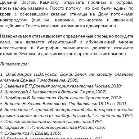
Дальний Восток, Камчатку, открывать проливы и острова,
прозывались казаками. Просто потому, что они были едины по
крови с основавшими казачьи станицы на Дону потомками
новгородских (они же, напомню, хлыновские и двинские)
ушкуйников. То есть казаками и поморами одновременно.
Наверняка моя статья вызовет определенные споры, но посудите
сами, она является убедительной и объясняющей многие
несостыковки в биографии знаменитого донского казачьего
атамана. Земляка и донских казаков и архангельских поморов.
Литература:
1. Владимиров Н.В.Судьбы Божии.Венок на могилу славного
атамана Ермака Тимофеевича, 2008;
2. Савельев Е.П.Древняя история казачества.Москва,2010;
3. Широкорад А.Казачество в Великой Смуте,2007;
4. Шамбаров В. Казачество. Путь воинов Христовых, 2009;
5. Великая Н. Казаки Восточного Предкавказья 18-19 вв, 2001;
6. Висковатов А. краткий исторический обзор морских походов
русских и мореходства их вообще до исхода 17 столетия, 1994;
7. Иллюстрированная история казачества, 1994;
8. Карамзин Н. История государства Российского;
9. Скрынников Р. Ермак, 1986;
10. Гордеев А. История казаков, в 4-х томах, 1992;