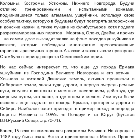
Коломны, Костромы, Устюжны, Нижнего Новгорода. Будучи
отлично тренированными и испытанными воинами,
подчинившиеся только атаманам, ушкуйники, используя свою
особую тактику, которую в будущем будут повторять запорожские
и донские казаки, а также лучшие из флибустьеров, хотя подвиги
разрекламированных пиратов – Моргана, Олонэ, Дрейка и прочих
– на самом деле выглядят жалко на фоне походов ушкуйников и
казаков, которые побеждали многократно превосходившие
гарнизоны различных городов. А казаки и захватывали пригороды
Стамбула в период расцвета Османской империи.
Но нас сейчас интересует то, что еще до похода Ермака
ушкуйники из Господина Великого Новгорода и его вотчин –
Хлынова и жителей Двинских земель, активно проникали в
Сибирские земли, знали туда дороги, в первую очередь речные
пути, вступая в контакты с местным населением, действуя, где
мирным путем, что чаще, а где огнем и мечом. Ими пути были
освоены еще задолго до похода Ермака, проторены дороги в
Сибирь. Наиболее часто приводят в пример поход новгородца
Гюряты Роговича в 1096г. «в Печору» и «в Югру» (Булатов
В.Н.Русский Север, стр.70-71).
Конец 15 века ознаменовался разгромом Великого Новгорода, в
1489 году была взята Вятка и присоединена к Москве. Прошло