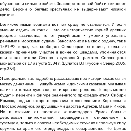
обученное и сильное войско. Знающее «огневой бой» и «минное»
дело. Версии о беглых крестьянах не выдерживают никакой
критики.
Великолепными воинами вот так сразу не становятся. И если
умение ездить на конях – это от исторических корней древних
предков казачества, то от ушкуйников – умение управлять
речными и морскими судами. Заносило их и на свою родину, так в
1591-92 годах, как сообщает Соловецкая летопись, «вольные
казаки» принимали участие в войне со шведами, упоминаются
они и как жители Севера в «уставной грамоте» Соловецкого
монастыря от 17 августа 1584 г. (Булатов В.Н.Русский Север,2006,
стр.364).
Я специально так подробно рассказываю про исторические связи
между двинянами — ушкуйниками и донскими казаками, указывая
на их не только духовное, но и кровное родство. Теперь можно
будет и перейти к фигуре знаменитого присоединителя Сибири
Ермака, подвиг которого сравним с завоеванием Кортесом и
Писсаро Америки, разрушившими царства Ацтеков, Майя и Инков.
Но в отличие от жестоких конкистадоров Ермак больше
действовал дипломатией, справедливым отношением к
туземцам, только в совсем необходимых случаях используя силу
оружия, которым его отряд владел в совершенстве. Но Ермак