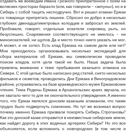
отдавать же воеводам Ивана Грозного приобретенное с боем на
волжских просторах барахло (или, как говорили – «зипуны»), но и в
Сибирь с собой тащить несподручно. Вот и решил атаман Ермак
со товарищи припрятать лишнее. Сбросил он добро в несколько
глубоких двенадцатиметровых колодцев и забросал их землей.
Пробовали, говорят, отдельные искатели сокровищ рыть, но
безуспешно. Снаряжения соответствующего не имелось – ни
миноискателей, ни щупов. Да и место точно никто указать не мог.
А может, и не хотел. Есть клад Ермака на самом деле или нет?
Мне приходилось организовывать несколько экспедиций для
сбора материалов об Ермаке, мы символически проводили
поиски кладов, хотя цели такой не было. Наша задача была
привлечь внимание к теме пребывания казачьего атамана на
Севере. С этой целью было написано ряд статей, снято несколько
фильмов и сюжетов, проводились Дни Ермака в Виноградовском
районе, устраивались на базе краеведческого музея Ермаковские
чтения. Тема Родины Ермака в Архангельских краях звучала, но
не хватало чего-то для ее окончательного утверждения. А именно
того, что Ермак являлся донским казачьим атаманом, что также
трудно было подвергнуть сомнению. Но тут же возникал вопрос
почему именно Ермака призвали покорять Сибирь Строгановы?
Как это донской казак отправится в неизвестные сибирские земли,
как найдет дорогу в этих водяных артериях Сибири? Но это все
объясняется, если вспомнить о новгородских (в том числе и