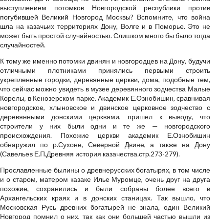
выступлением потомков Новгородской республики против
погубившей Великий Новгород Москвы? Вспомните, что война
шла на казачьих территориях Дону, Волге и в Поморье. Это не
может быть простой случайностью. Слишком много бы было тогда
случайностей.
К тому же именно потомки двинян и новгородцев на Дону, будучи
отличными плотниками принялись первыми строить
укрепленные городки, деревянные церкви, дома, подобные тем,
что сейчас можно увидеть в музее деревянного зодчества Малые
Корелы, в Кенозерском парке. Академик Е.Ознобишин, сравнивая
новгородское, хлыновское и двинское церковное зодчество с
деревянными донскими церквями, пришел к выводу, что
строители у них были одни и те же — новгородского
происхождения. Похожие церкви академик Е.Ознобишин
обнаружил по р.Сухоне, Северной Двине, а также на Дону
(Савельев Е.П.Древняя история казачества.стр.273-279).
Прославленные былины о древнерусских богатырях, в том числе
и о старом, матером казаке Илье Муромце, очень друг на друга
похожие, сохранились и были собраны более всего в
Архангельских краях и в донских станицах. Так вышло, что
Московская Русь древних богатырей не знала, один Великий
Новгород помнил о них, так как они большей частью вышли из