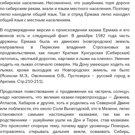
сибирское население. Несомненно, что ушкуйники, торя дороги
по сибирским рекам, знали и языки местного населения. Поэтому
легко находили общий язык. Так и отряд Ермака легко находил
общий язык с местным населением.
В подтверждении версии о происхождении казака Ермака и его
воинов есть и следующий факт. В декабре 1582 года часть
дружины Ермака была из двинских (новгородских) земель
направлена в Пермские владения Строгановых за
продовольствием, как пишет Краткая Кунгурская (Сибирская)
летопись, «волчьей дорогою, нартами и лыжи на оленях». Умение
ходить на лыжах отличало северян. На Дону умеющих ходить на
лыжах, кроме выходцев из Новгородских земель, не было
(Ясински М.Э., Овсянников О.В., Пустозерск – русский город в
Арктике. Стр.210-211).
Продолжая повествование о продвижении на «встречь солнцу»,
надо напомнить, что великие казаки-первопроходцы — Дежнев,
Атласов, Хабаров и другие, хоть и родились на Северной Двине
или поблизости, кто около Соли Вычегодской, кто в Мезени, легко
становился самыми настоящими казаками, так как их
родственники – ушкуйники ушли на Дон и Терек, став казаками.
Это проясняет спорную тему, почему вдруг уроженцы Поморья,
отправляясь открывать дальние земли, осваивать Сибирь,