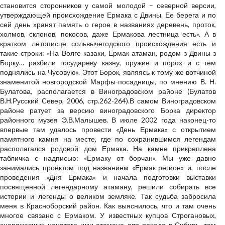
становится сторонников у самой молодой – северной версии,
утверждающей происхождение Ермака с Двины. Ее берега и по
сей день хранят память о герое в названиях деревень, проток,
холмов, склонов, покосов, даже Ермакова лестница есть». А в
кратком летописце сольвычегодского происхождения есть и
такие строки: «На Волге казаки, Ермак атаман, родом з Двины з
Борку… разбили государеву казну, оружие и порох и с тем
поднялись на Чусовую». Этот Борок, являясь к тому же вотчиной
знаменитой новгородской Марфы-посадницы, по мнению В. Н.
Булатова, располагается в Виноградовском районе (Булатов
В.Н.Русский Север, 2006, стр.262-264).В самом Виноградовском
районе ратует за версию виноградовского Борка директор
районного музея Э.В.Малышев. В июле 2002 года наконец-то
впервые там удалось провести «День Ермака» с открытием
памятного камня на месте, где по сохранившимся легендам
располагался родовой дом Ермака. На камне прикреплена
табличка с надписью: «Ермаку от борчан». Мы уже давно
занимались проектом под названием «Ермак-регион» и, после
проведения «Дня Ермака» и начала подготовки выставки
посвященной легендарному атаману, решили собирать все
истории и легенды о великом земляке. Так судьба забросила
меня в Красноборский район. Как выяснилось, что и там очень
многое связано с Ермаком. У известных купцов Строгановых,
снаряжавших нанятого ими атамана для похода в Сибирь, там