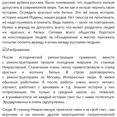
русские рубили русских. Было понимание, что подобного нельзя
допустить в современном мире. Так же как и нельзя чернить свою
историю. Осуждать красных или белых. Это же наша история,
история нашей Родины, наших родов. Нет смысла её проклинать,
её надо понимать и помнить. Ведь память — залог не повторения.
Нужно и впредь не допускать всего, что может разделить людей
на красных и белых. Силами всего общества бороться
за консолидацию людей, за объединение и жестко пресекать
попытки посеять вражду и рознь между русскими людьми.
После исторической реконструкции сражения, вместе
с реконструкторами прошли походным маршем по станице
Некрасовской. Станичники очень тепло приветствовали и отряд
красных и колонну белых. В строю разговорились
с реконструкторами из Москвы. Интересные люди. В жизни
обычные работники. А после работы очень много читают,
изучают, работают с архивами и т.д. Знание истории у них
потрясающие. Не только в средней школе, но, пожалуй,
и в университете не каждый историк смог бы с ними потягаться.
Эрудированны и очень скрупулезны.
Сюда. В станицу Некрасовскую приехали сами и за свой счет… как
впрочем, и на многие другие мероприятия патриотической