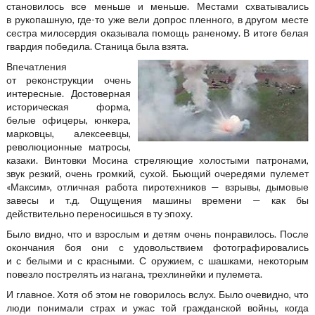
становилось все меньше и меньше. Местами схватывались
в рукопашную, где-то уже вели допрос пленного, в другом месте
сестра милосердия оказывала помощь раненому. В итоге белая
гвардия победила. Станица была взята.
Впечатления
от реконструкции очень
интересные. Достоверная
историческая форма,
белые офицеры, юнкера,
марковцы, алексеевцы,
революционные матросы,
казаки. Винтовки Мосина стреляющие холостыми патронами,
звук резкий, очень громкий, сухой. Бьющий очередями пулемет
«Максим», отличная работа пиротехников — взрывы, дымовые
завесы и т.д. Ощущения машины времени — как бы
действительно переносишься в ту эпоху.
Было видно, что и взрослым и детям очень понравилось. После
окончания боя они с удовольствием фотографировались
и с белыми и с красными. С оружием, с шашками, некоторым
повезло пострелять из нагана, трехлинейки и пулемета.
И главное. Хотя об этом не говорилось вслух. Было очевидно, что
люди понимали страх и ужас той гражданской войны, когда