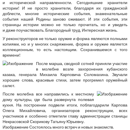
и исторической направленности. Сегодняшние хранители
истории! И не просто хранители, благодаря их гражданской
доблести, многие исторические события, знаменательные
события нашей Родины заново оживают. И эти события, эти
страницы истории можно не только прочитать, но и увидеть
и даже поучаствовать. Благородный труд. Интересная жизнь.
У реконструкторов не только оружие и форма являются полными
копиями, но и у многих снаряжение, форма и оружие является
коллекционным, то есть настоящим. Сохранившемся с того
времени!
После марша, сводной сотней приняли участие
в молебне возле захоронения кубанского
казака, генерала Михаила Карповича Соломахина. Звучали
хорошие слова, красивые стихи, затем прогремел оружейный
салют.
После молебна все направились к местному
дому культуры, где была развернута полевая
кухня. На построении подвели итоги, поблагодарили Карпова
Олега Михайловича, организаторов реконструкции, всех
участников и особенно отметили главу администрации станицы
Некрасовской Скорикову Татьяну Юрьевну.
Изображение
Состоялось много встреч и новых знакомств.