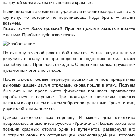
на крутой холм и захватить позиции красных.
Были небольшие сомнения: удастся ли вообще взобраться на эту
крутизну. Но историю не перепишешь. Надо брать — значит
возьмем.
Очень много было зрителей. Пришли целыми семьями вместе
с детьми. Прибыли кубанские казаки.
По сигналу зеленой ракеты бой начался. Белые двумя цепями
ринулись в атаку, но при подходе к подножию холма, атака
захлебнулась. Пришлось отходить. С вершины холма оружейно-
пулеметный огонь не утихал.
После отхода, белые перегруппировались и под прикрытием
дымовых шашек двумя отрядами, снова пошли в атаку. Подъем
был очень не прост, чисто физически пришлось практически
карабкаться к вершине. При подходе к позициям красных
накрыли их арт.огнем и затем забросали гранатами. Грохот стоял,
у зрителей уши заложило.
Дымом заволокло всю вершину. И сквозь дым отчетливо
прорезалось знаменитое русское «Ура-а-а- а»! Белые захватили
позиции красных, отбили один из пулеметов, развернули его
и открыли огонь по отступающим красногвардейцам, которых