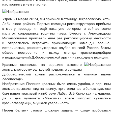
нас принять в нем участие.
Утром 21 марта 2015г, мы прибыли в станицу Некрасовскую, Усть-
Лабинского района. Первые команды реконструкторов прибыли
к месту проведения ещё накануне вечером, и сейчас возле
палаток согревались горячим чаем. Вместе с Александром
Михайловичем произвели ещё раз рекогносцировку местности
и отправились встречать прибывающие команды военно-
исторических, реконструкторских клубов со всей России. Затем
общее построение и выход отряда красногвардейцев
и подразделений Добровольческой армии на исходные позиции.
Красные окопались на вершине высокого
холма, к которому вел крутой подъем, а солдаты
Добровольческой армии расположились в низинке, вдоль
лесопосадки.
Изображение
Позиция красных была очень удобна, с вершины
холма открывался вид на низину, где стояли части белых, вдалеке
был виден красивый изгиб реки Лабы. Всё было как на ладони,
да и два пулемета «Максима», возле которых суетились
красногвардейцы, внушали уверенность.
Перед белыми стояла сложная задача — сходу взобраться