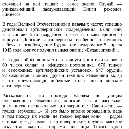
стоявшей на ней пушки: в самое жерло. Случай —
уникальнейший, заслуживающий Книги рекордов
Гиннесса.
В годы Великой Отечественной в казачьих частях успешно
действовали артиллерийские подразделения. Были они
и в составе 5-го гвардейского казачьего кавалерийского
корпуса. Донские артиллеристы особенно отличились
в боях за освобождение Будапешта: недаром же 5 апреля
1945 года корпус получил наименование «Будапештский».
За годы войны воины этого корпуса уничтожили около
60 тысяч солдат и офицеров противника, 676 танков
и самоходных артиллерийских установок, 947 орудий,
97 самолетов и много другой техники. Решающий вклад
в эти впечатляющие победные итоги внесли донские
артиллеристы.
Рассказывают, что проходя маршем по улицам
поверженного Буда¬пешта, донские казаки распевали
знаменитую песню старых артиллеристов: «Наши жены —
пушки заряжены...». И это было вполне оправданно, ведь
в том походе их несли не только верные кони — рядом
с ними всегда были и артиллерийские орудия, высокое
искусство владеть которыми посланцы Тихого Дона