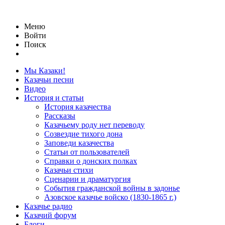
Меню
Войти
Поиск
Мы Казаки!
Казачьи песни
Видео
История и статьи
История казачества
Рассказы
Казачьему роду нет переводу
Созвездие тихого дона
Заповеди казачества
Статьи от пользователей
Справки о донских полках
Казачьи стихи
Сценарии и драматургия
События гражданской войны в задонье
Азовское казачье войско (1830-1865 г.)
Казачье радио
Казачий форум
Блоги