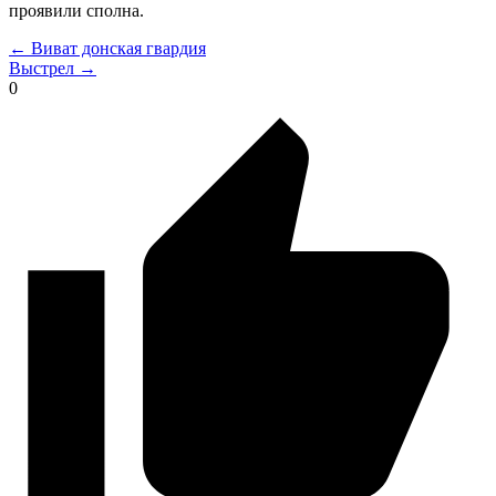
проявили сполна.
← Виват донская гвардия
Выстрел →
0