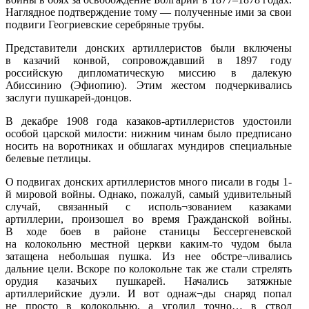
Наглядное подтверждение тому — полученные ими за свои
подвиги Геогриевские серебряные трубы.
Представители донских артиллеристов были включены
в казачий конвой, сопровождавший в 1897 году
российскую дипломатическую миссию в далекую
Абиссинию (Эфиопию). Этим жестом подчеркивались
заслуги пушкарей-донцов.
В декабре 1908 года казаков-артиллеристов удостоили
особой царской милости: нижним чинам было предписано
носить на воротниках и обшлагах мундиров специальные
белевые петлицы.
О подвигах донских артиллеристов много писали в годы 1-
й мировой войны. Однако, пожалуй, самый удивительный
случай, связанный с исполь¬зованием казаками
артиллерии, произошел во время Гражданской войны.
В ходе боев в районе станицы Бессергеневской
на колокольню местной церкви каким-то чудом была
затащена небольшая пушка. Из нее обстре¬ливались
дальние цели. Вскоре по колокольне так же стали стрелять
орудия казачьих пушкарей. Начались затяжные
артиллерийские дуэли. И вот однаж¬ды снаряд попал
не просто в колокольню, а угодил точно… в ствол