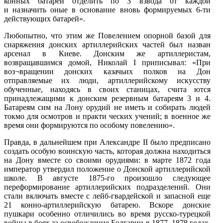
конных батарей отделить по 3 взвода от каждой
и назначить оные в основание вновь формируемых 6-ти
действующих батарей».
Любопытно, что этим же Повелением опорной базой для
снаряжения донских артиллерийских частей был назван
арсенал в Киеве. Донским же артиллеристам,
возвращавшимся домой, Николай I приписывал: «При
воз¬вращении донских казачьих полков на Дон
отправляемые их люди, артиллерийскому искусству
обученные, находясь в своих станицах, счита ются
принадлежащими к донским резервным батареям 3 и 4.
Батареям сим на Лону орудий не иметь и собирать людей
токмо для осмотров и практи ческих учений; в военное же
время они формируются по особому повелению».
Правда, в дальнейшем при Александре II было предписано
создать особую воинскую часть, которая должна находиться
на Дону вместе со своими орудиями: в марте 1872 года
император утвердил положение о Донской артиллерийской
школе. В августе 1875-го произошло следующее
переформирование артиллерийских подразделений. Они
стали включать вместе с лейб-гвардейской и запасной еще
21 конно-артиллерийскую батарею. Вскоре донские
пушкари особенно отличились во время русско-турецкой
войны в боях за освобождение Болгарии в 1877–1878 годах.