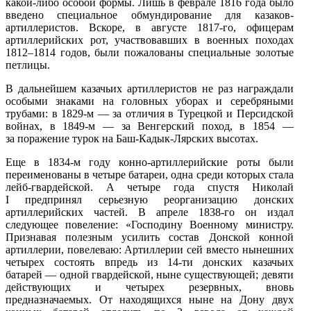
какой-либо особой формы. Лишь в феврале 1816 года было
введено специальное обмундирование для казаков-
артиллеристов. Вскоре, в августе 1817-го, офицерам
артиллерийских рот, участвовавших в военных походах
1812–1814 годов, были пожалованы специальные золотые
петлицы.
В дальнейшем казачьих артиллеристов не раз награждали
особыми знаками на головных уборах и серебряными
трубами: в 1829-м — за отличия в Турецкой и Персидской
войнах, в 1849-м — за Венгерский поход, в 1854 —
за поражение турок на Баш-Кадык-Лярских высотах.
Еще в 1834-м году конно-артиллерийские роты были
переименованы в четыре батареи, одна среди которых стала
лейб-гвардейской. А четыре года спустя Николай
I предпринял серьезную реорганизацию донских
артиллерийских частей. В апреле 1838-го он издал
следующее повеление: «Господину Военному министру.
Признавая полезным усилить состав Донской конной
артиллерии, повелеваю: Артиллерии сей вместо нынешних
четырех состоять впредь из 14-ти донских казачьих
батарей — одной гвардейской, ныне существующей; девяти
действующих и четырех резервных, вновь
предназначаемых. От находящихся ныне на Дону двух