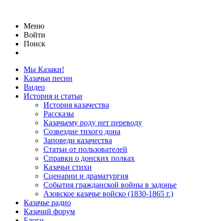
Меню
Войти
Поиск
Мы Казаки!
Казачьи песни
Видео
История и статьи
История казачества
Рассказы
Казачьему роду нет переводу
Созвездие тихого дона
Заповеди казачества
Статьи от пользователей
Справки о донских полках
Казачьи стихи
Сценарии и драматургия
События гражданской войны в задонье
Азовское казачье войско (1830-1865 г.)
Казачье радио
Казачий форум
Блоги