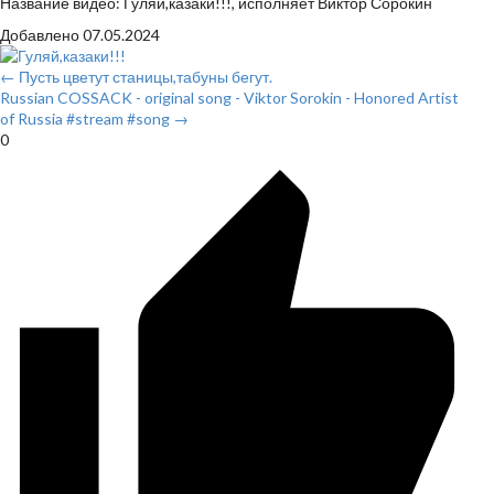
Название видео: Гуляй,казаки!!!, исполняет Виктор Сорокин
Добавлено
07.05.2024
← Пусть цветут станицы,табуны бегут.
Russian COSSACK - original song - Viktor Sorokin - Honored Artist
of Russia #stream #song →
0