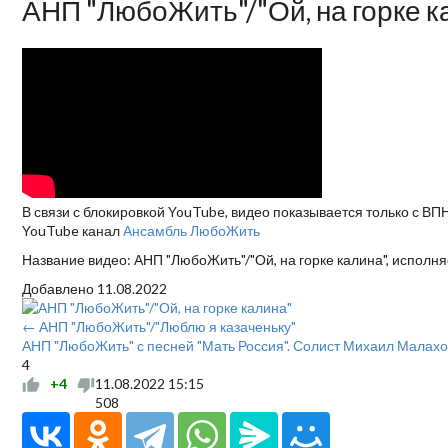
АНП "ЛюбоЖить"/"Ой, на горке к
В связи с блокировкой YouTube, видео показывается только с ВП
YouTube канал
Ансамбль ЛюбоЖить
Название видео: АНП "ЛюбоЖить"/"Ой, на горке калина", испол
Добавлено
11.08.2022
← АНП "ЛюбоЖить"/"Люблю я казаченьку"
АНП "ЛюбоЖить" с песней "Мать Россия". Солист Михаил Малахо
4
+4
11.08.2022
15:15
508