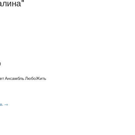
алина"
Н
няет Ансамбль ЛюбоЖить
в. →