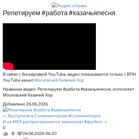
Репетируем #работа #казачьяпесня
В связи с блокировкой YouTube, видео показывается только с ВПН
YouTube канал
Московский Казачий Хор
Название видео: Репетируем #работа #казачьяпесня, исполняет
Московский Казачий Хор
Добавлено
26.06.2026
← Выступили в Солнечногорске #солнечногорск
И на МКХ распространяется чемпионат #футбол →
0
0
26.06.2026
06:20