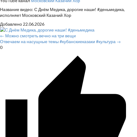
YouTube канал
Московский Казачий Хор
Название видео: С Днём Медика, дорогие наши! #деньмедика,
исполняет Московский Казачий Хор
Добавлено
22.06.2026
← Можно смотреть вечно на три вещи
Отвечаем на насущные темы #кубанскиеказаки #культура →
0