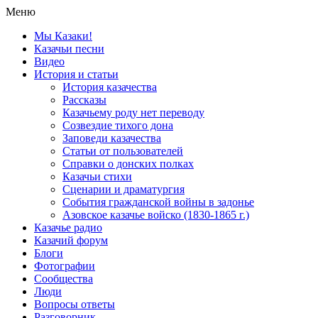
Меню
Мы Казаки!
Казачьи песни
Видео
История и статьи
История казачества
Рассказы
Казачьему роду нет переводу
Созвездие тихого дона
Заповеди казачества
Статьи от пользователей
Справки о донских полках
Казачьи стихи
Сценарии и драматургия
События гражданской войны в задонье
Азовское казачье войско (1830-1865 г.)
Казачье радио
Казачий форум
Блоги
Фотографии
Сообщества
Люди
Вопросы ответы
Разговорник