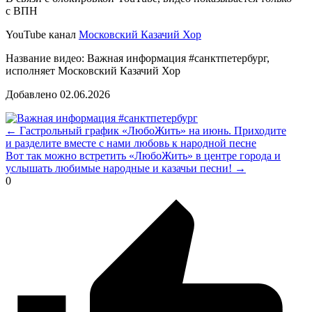
с ВПН
YouTube канал
Московский Казачий Хор
Название видео: Важная информация #санктпетербург,
исполняет Московский Казачий Хор
Добавлено
02.06.2026
← Гастрольный график «ЛюбоЖить» на июнь. Приходите
и разделите вместе с нами любовь к народной песне
Вот так можно встретить «ЛюбоЖить» в центре города и
услышать любимые народные и казачьи песни! →
0