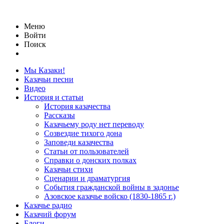
Меню
Войти
Поиск
Мы Казаки!
Казачьи песни
Видео
История и статьи
История казачества
Рассказы
Казачьему роду нет переводу
Созвездие тихого дона
Заповеди казачества
Статьи от пользователей
Справки о донских полках
Казачьи стихи
Сценарии и драматургия
События гражданской войны в задонье
Азовское казачье войско (1830-1865 г.)
Казачье радио
Казачий форум
Блоги