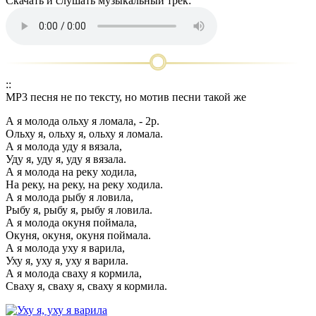
Скачать и слушать музыкальный трек:
::
MP3 песня не по тексту, но мотив песни такой же
А я молода ольху я ломала, - 2р.
Ольху я, ольху я, ольху я ломала.
А я молода уду я вязала,
Уду я, уду я, уду я вязала.
А я молода на реку ходила,
На реку, на реку, на реку ходила.
А я молода рыбу я ловила,
Рыбу я, рыбу я, рыбу я ловила.
А я молода окуня поймала,
Окуня, окуня, окуня поймала.
А я молода уху я варила,
Уху я, уху я, уху я варила.
А я молода сваху я кормила,
Сваху я, сваху я, сваху я кормила.