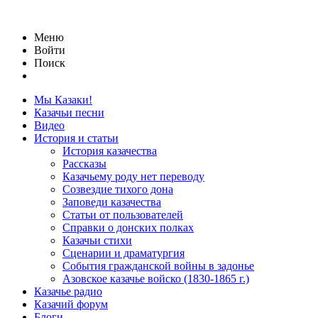
Меню
Войти
Поиск
Мы Казаки!
Казачьи песни
Видео
История и статьи
История казачества
Рассказы
Казачьему роду нет переводу
Созвездие тихого дона
Заповеди казачества
Статьи от пользователей
Справки о донских полках
Казачьи стихи
Сценарии и драматургия
События гражданской войны в задонье
Азовское казачье войско (1830-1865 г.)
Казачье радио
Казачий форум
Блоги