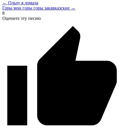
← Ольху я ломала
Горы мои горы горы закавказские →
8
Оцените эту песню