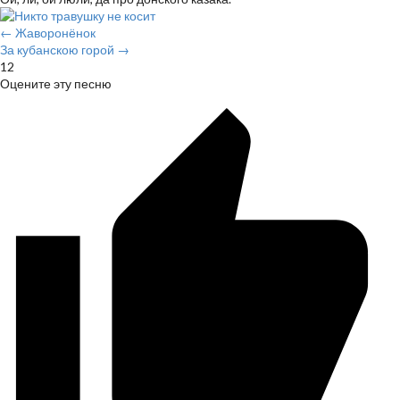
← Жаворонёнок
За кубанскою горой →
12
Оцените эту песню