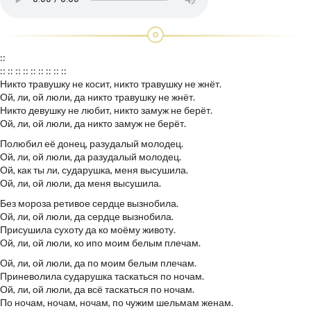
::
:: :: :: :: :: :: :: :: ::
Никто травушку не косит, никто травушку не жнёт.
Ой, ли, ой люли, да никто травушку не жнёт.
Никто девушку не любит, никто замуж не берёт.
Ой, ли, ой люли, да никто замуж не берёт.
Полюбил её донец, разудалый молодец.
Ой, ли, ой люли, да разудалый молодец.
Ой, как ты ли, сударушка, меня высушила.
Ой, ли, ой люли, да меня высушила.
Без мороза ретивое сердце вызнобила.
Ой, ли, ой люли, да сердце вызнобила.
Присушила сухоту да ко моёму животу.
Ой, ли, ой люли, ко ипо моим белым плечам.
Ой, ли, ой люли, да по моим белым плечам.
Приневолила сударушка таскаться по ночам.
Ой, ли, ой люли, да всё таскаться по ночам.
По ночам, ночам, ночам, по чужим шельмам женам.