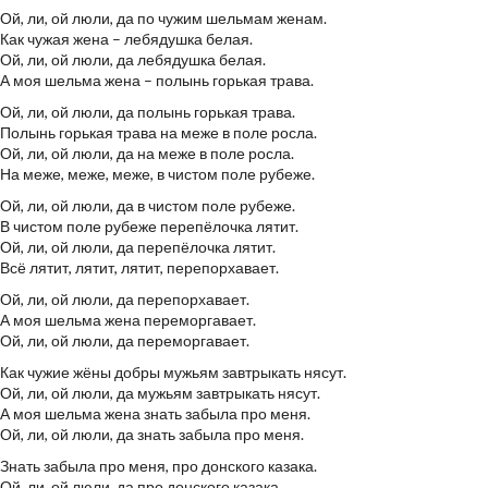
Ой, ли, ой люли, да по чужим шельмам женам.
Как чужая жена – лебядушка белая.
Ой, ли, ой люли, да лебядушка белая.
А моя шельма жена – полынь горькая трава.
Ой, ли, ой люли, да полынь горькая трава.
Полынь горькая трава на меже в поле росла.
Ой, ли, ой люли, да на меже в поле росла.
На меже, меже, меже, в чистом поле рубеже.
Ой, ли, ой люли, да в чистом поле рубеже.
В чистом поле рубеже перепёлочка лятит.
Ой, ли, ой люли, да перепёлочка лятит.
Всё лятит, лятит, лятит, перепорхавает.
Ой, ли, ой люли, да перепорхавает.
А моя шельма жена переморгавает.
Ой, ли, ой люли, да переморгавает.
Как чужие жёны добры мужьям завтрыкать нясут.
Ой, ли, ой люли, да мужьям завтрыкать нясут.
А моя шельма жена знать забыла про меня.
Ой, ли, ой люли, да знать забыла про меня.
Знать забыла про меня, про донского казака.
Ой, ли, ой люли, да про донского казака.