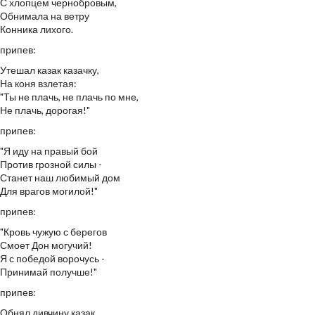
С хлопцем чернобровым,
Обнимала на ветру
Конника лихого.
припев:
Утешал казак казачку,
На коня взлетая:
"Ты не плачь, не плачь по мне,
Не плачь, дорогая!"
припев:
"Я иду на правый бой
Против грозной силы -
Станет наш любимый дом
Для врагов могилой!"
припев:
"Кровь чужую с берегов
Смоет Дон могучий!
Я с победой ворочусь -
Принимай получше!"
припев:
Обнял дивчину казак,