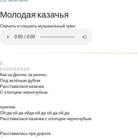
Молодая казачья
Скачать и слушать музыкальный трек:
::
:: :: :: :: :: :: :: :: ::
Как за Доном, за рекою,
Под зелёным дубом
Расставалася казачка
С хлопцем черночубым.
припев:
Ой да ой да ойда ой да ой да ой да
Расставалася казачка с хлопцем черночубым
Расставалась при дороге