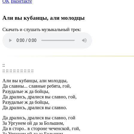
OK
Вконтакте
Али вы кубанцы, али молодцы
Скачать и слушать музыкальный трек:
::
:: :: :: :: :: :: :: :: ::
Али вы кубанцы, али молодцы,
Да славны... славные ребята, гой,
Разудалые ж да бойцы,
Да дрались, дралися вы славно, гой,
Разудалые ж да бойцы,
Да дрались, дралися вы славно.
Да дрались, дралися вы славно, гой
За Ургунем ой да за Большим,
Да в сторо.. в стороне чеченской, гой,
За Ургунем ой да за Большим,