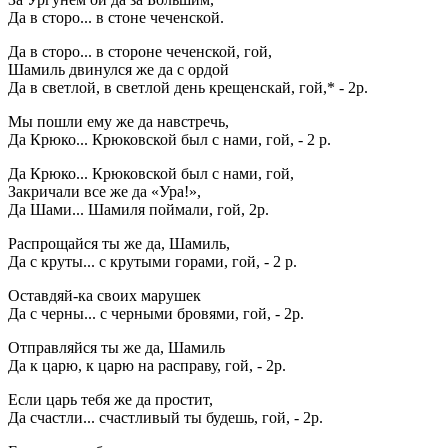
Да в сторо... в стоне чеченской.
Да в сторо... в стороне чеченской, гой,
Шамиль двинулся же да с ордой
Да в светлой, в светлой день крещенскай, гой,* - 2р.
Мы пошли ему же да навстречь,
Да Крюко... Крюковской был с нами, гой, - 2 р.
Да Крюко... Крюковской был с нами, гой,
Закричали все же да «Ура!»,
Да Шами... Шамиля поймали, гой, 2р.
Распрощайся ты же да, Шамиль,
Да с круты... с крутыми горами, гой, - 2 р.
Оставдяй-ка своих марушек
Да с черны... с черными бровями, гой, - 2р.
Отправляйся ты же да, Шамиль
Да к царю, к царю на расправу, гой, - 2р.
Если царь тебя же да простит,
Да счастли... счастливый ты будешь, гой, - 2р.