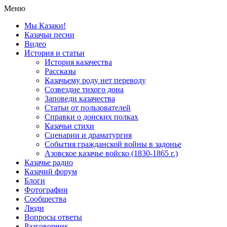
Меню
Мы Казаки!
Казачьи песни
Видео
История и статьи
История казачества
Рассказы
Казачьему роду нет переводу
Созвездие тихого дона
Заповеди казачества
Статьи от пользователей
Справки о донских полках
Казачьи стихи
Сценарии и драматургия
События гражданской войны в задонье
Азовское казачье войско (1830-1865 г.)
Казачье радио
Казачий форум
Блоги
Фотографии
Сообщества
Люди
Вопросы ответы
Разговорник