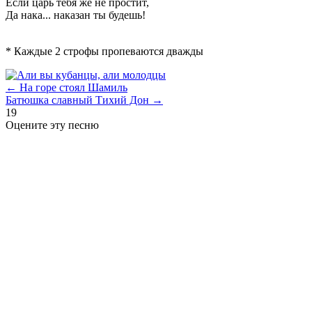
Если царь тебя же не простит,
Да нака... наказан ты будешь!
* Каждые 2 строфы пропеваются дважды
← На горе стоял Шамиль
Батюшка славный Тихий Дон →
19
Оцените эту песню