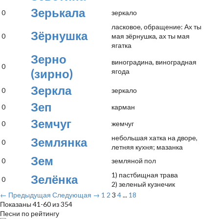
Зерькала
0
зеркало
ласковое, обращение: Ах ты
Зёрнушка
0
мая зёрнушка, ах ты мая
ягатка
Зерно
виноградина, виноградная
0
(зирно)
ягода
Зеркла
0
зеркало
Зеп
0
карман
Земчуг
0
жемчуг
небольшая хатка на дворе,
Землянка
0
летняя кухня; мазанка
Зем
0
земляной пол
1) пастбищная трава
Зелёнка
0
2) зеленый кузнечик
← Предыдущая
Следующая →
1
2
3
4
...
18
Показаны 41-60 из 354
Песни по рейтингу