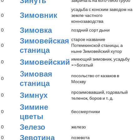
Зинуть
0
закричать на кого-либо грубо
усадьба с конским заводом на
Зимовник
0
земле частного
коннозаводства
Зимовка
0
поздний сорт дыни
Зимовейская
старое название
0
Потемкинской станицы, а
станица
ныне Зимовейский хутор
имеющий зимовник, усадьбу
Зимовейский
0
=>богатый
3имовая
посольство от казаков в
0
станица
Москву
прозимовавший, годовалый
Зимнух
0
теленок, боров и т. д.
Зимине
0
бессмертники
цветы
Зелезо
0
железо
Зевотина
0
позевота