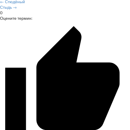
← Стюдёный
Стыдь →
0
Оцените термин: