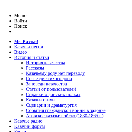
Меню
Войти
Поиск
Мы Казаки!
Казачьи песни
Видео
История и статьи
История казачества
Рассказы
Казачьему роду нет переводу
Созвездие тихого дона
Заповеди казачества
Статьи от пользователей
Справки о донских полках
Казачьи стихи
Сценарии и драматургия
События гражданской войны в задонье
Азовское казачье войско (1830-1865 г.)
Казачье радио
Казачий форум
Блоги