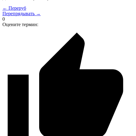
← Переруб
Перепрядывать →
0
Оцените термин: