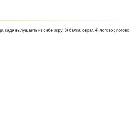
, када вылущаить из сибе икру. 3) балка, овраг. 4) логово ; логово