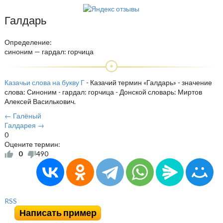
Галдарь
Определение:
синоним — гардал: горчица
Казачьи слова на букву Г
- Казачий термин «Галдарь» - значение
слова: Синоним - гардал: горчица - Донской словарь: Миртов
Алексей Василькович.
← Галёный
Галдарея →
0
Оцените термин:
0
490
RSS
Написать пример