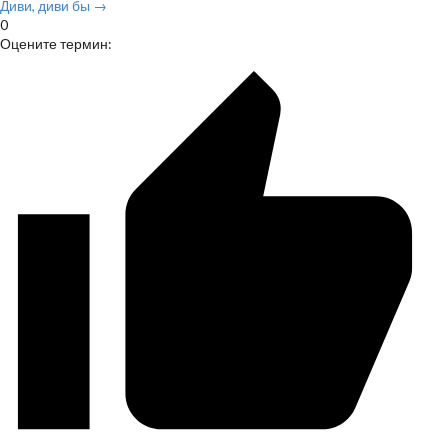
Диви, диви бы →
0
Оцените термин: