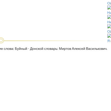
Ой
На
Не
Ой
Я 
ие слова: Буйный - Донской словарь: Миртов Алексей Василькович.