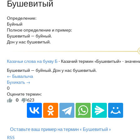
Бушевитый
Определение:
Буйный
Полное определение и пример:
Бушевитый — буйный.
Дон у нас бушевитый.
Казачьи слова на букву Б
- Казачий термин «Бушевитый» - значен
Бушевитый — буйный. Дон у нас бушевитый.
← Бывалыча
Бухикать →
0
Оцените термин:
0
623
Оставьте ваш пример на термин « Бушевитый »
RSS