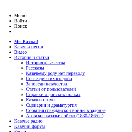
Меню
Войти
Поиск
Мы Казаки!
Казачьи песни
Видео
История и статьи
История казачества
Рассказы
Казачьему роду нет переводу
Созвездие тихого дона
Заповеди казачества
Статьи от пользователей
Справки о донских полках
Казачьи стихи
Сценарии и драматургия
События гражданской войны в задонье
Азовское казачье войско (1830-1865 г.)
Казачье радио
Казачий форум
Блоги