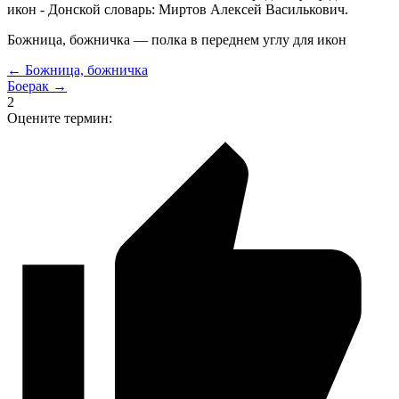
икон - Донской словарь: Миртов Алексей Василькович.
Божница, божничка — полка в переднем углу для икон
← Божница, божничка
Боерак →
2
Оцените термин: