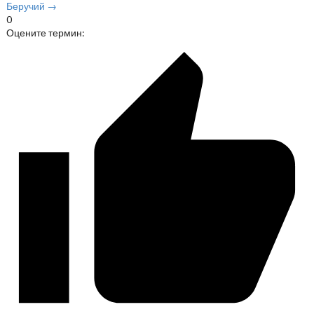
Беручий →
0
Оцените термин: