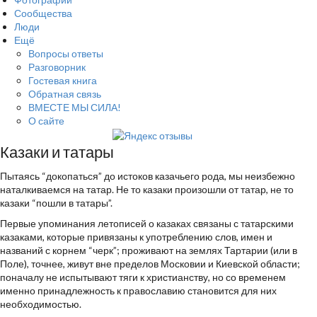
Сообщества
Люди
Ещё
Вопросы ответы
Разговорник
Гостевая книга
Обратная связь
ВМЕСТЕ МЫ СИЛА!
О сайте
Казаки и татары
Пытаясь “докопаться” до истоков казачьего рода, мы неизбежно
наталкиваемся на татар. Не то казаки произошли от татар, не то
казаки “пошли в татары”.
Первые упоминания летописей о казаках связаны с татарскими
казаками, которые привязаны к употреблению слов, имен и
названий с корнем “черк”; проживают на землях Тартарии (или в
Поле), точнее, живут вне пределов Московии и Киевской области;
поначалу не испытывают тяги к христианству, но со временем
именно принадлежность к православию становится для них
необходимостью.