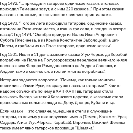
Год 1492. “… приходили татарове ординские казаки, в головах
приходил Темешем зовут, а с ним 220 казаков...”. При этом казаки
названы погаными, то есть они не являлись христианами.
Год 1493. “Того же лета приходили татарове, ординские казаки,
изгоном на Рязанские места, и взяша три села, и поидоша вскоре
назад”. Год 1494. “Октября прииде из Волох Иван Андреевич
Субота Плесчеева, а из Крыма Константин Заболоцкий; а шли
Полем, и грабили их на Поле татарове, ординские казаки”.
Год 1501. Июля в 11 день азовские казаки Угус-Черкас да Корабай
пограбили на Поле на Полуозоровском перелеске великаго князя
послов князя Федора Ромодановского да Андрея Лапенка, и
Андрей тамо и скончался, и гостей многих пограбища”.
Историки задаются вопросом: “Почему, как только монголы
появились вблизи Руси, их сразу же назвали татарами?” Как-то
надо же объяснить почему в XVII-XVIII вв. татарами стали
называть булгар, жителей Казанского царства, а казаками стали
православные вольные люди на Дону, Днепре, Кубани и т.д.
Если казаки — это славяне, ушедшие в степи и служившие
татарам, то почему у них нерусские имена (Темеш, Калимет, Урак,
Садырь, Агиш, Угус-Черкас, Корабай). Впрочем, Василий Шемяка
также имеет явно татарское прозвище “Шемяка”.