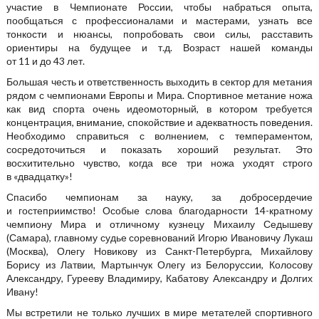
участие в Чемпионате России, чтобы набраться опыта,
пообщаться с профессионалами и мастерами, узнать все
тонкости и нюансы, попробовать свои силы, расставить
ориентиры на будущее и т.д. Возраст нашей команды
от 11 и до 43 лет.
Большая честь и ответственность выходить в сектор для метания
рядом с чемпионами Европы и Мира. Спортивное метание ножа
как вид спорта очень идеомоторный, в котором требуется
концентрация, внимание, спокойствие и адекватность поведения.
Необходимо справиться с волнением, с темпераментом,
сосредоточиться и показать хороший результат. Это
восхитительно чувство, когда все три ножа уходят строго
в «двадцатку»!
Спасибо чемпионам за науку, за добросердечие
и гостеприимство! Особые слова благодарности 14-кратному
чемпиону Мира и отличному кузнецу Михаилу Седышеву
(Самара), главному судье соревнований Игорю Ивановичу Лукаш
(Москва), Олегу Новикову из Санкт-Петербурга, Михайлову
Борису из Латвии, Мартынчук Олегу из Белоруссии, Колосову
Александру, Гурееву Владимиру, Кабатову Александру и Долгих
Ивану!
Мы встретили не только лучших в мире метателей спортивного