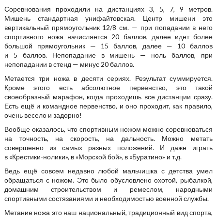
Соревнования проходили на дистанциях 3, 5, 7, 9 метров.
Мишень стандартная унифайтовская. Центр мишени это
вертикальный прямоугольник 12/8 см. — при попадании в него
спортивного ножа начисляется 20 баллов, далее идет более
большой прямоугольник — 15 баллов, далее — 10 баллов
и 5 баллов. Непопадание в мишень — ноль баллов, при
непопадании в стенд — минус 20 баллов.
Метается три ножа в десяти сериях. Результат суммируется.
Кроме этого есть абсолютное первенство, это такой
своеобразный марафон, когда проходишь все дистанции сразу.
Есть ещё и командное первенство, и оно проходит, как правило,
очень весело и задорно!
Вообще оказалось, что спортивным ножом можно соревноваться
на точность, на скорость, на дальность. Можно метать
совершенно из самых разных положений. И даже играть
в «Крестики-нолики», в «Морской бой», в «Буратино» и т.д.
Ведь ещё совсем недавно любой мальчишка с детства умел
обращаться с ножом. Это было обусловлено охотой, рыбалкой,
домашним строительством и ремеслом, народными
спортивными состязаниями и необходимостью военной службы.
Метание ножа это наш национальный, традиционный вид спорта,