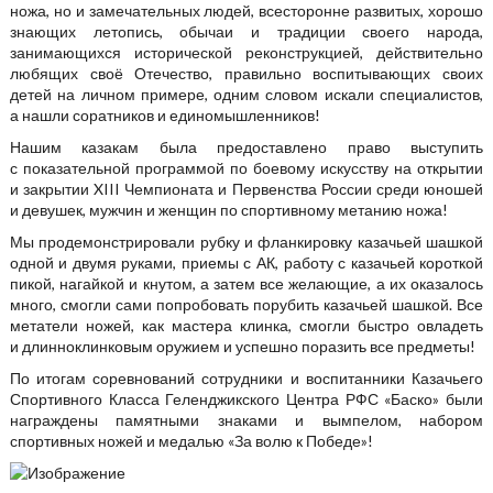
ножа, но и замечательных людей, всесторонне развитых, хорошо
знающих летопись, обычаи и традиции своего народа,
занимающихся исторической реконструкцией, действительно
любящих своё Отечество, правильно воспитывающих своих
детей на личном примере, одним словом искали специалистов,
а нашли соратников и единомышленников!
Нашим казакам была предоставлено право выступить
с показательной программой по боевому искусству на открытии
и закрытии XIII Чемпионата и Первенства России среди юношей
и девушек, мужчин и женщин по спортивному метанию ножа!
Мы продемонстрировали рубку и фланкировку казачьей шашкой
одной и двумя руками, приемы с АК, работу с казачьей короткой
пикой, нагайкой и кнутом, а затем все желающие, а их оказалось
много, смогли сами попробовать порубить казачьей шашкой. Все
метатели ножей, как мастера клинка, смогли быстро овладеть
и длинноклинковым оружием и успешно поразить все предметы!
По итогам соревнований сотрудники и воспитанники Казачьего
Спортивного Класса Геленджикского Центра РФС «Баско» были
награждены памятными знаками и вымпелом, набором
спортивных ножей и медалью «За волю к Победе»!