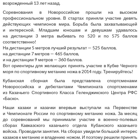
возрожденный 13 лет назад.
Соревнования в Новороссийске прошли на высоком
профессиональном уровне. В стартах приняли участие девять
действующих чемпионов мира. Борьба была захватывающей
и интересной. Младшим юношам и девушкам удавалось
на дистанции 3 метра выбивать по 520 и по 575 баллов
соответственно!
На дистанции 5 метров лучший результат — 525 баллов,
на дистанции 7 метров — 465 баллов,
и на дистанции 9 метров — 360 баллов.
Вот ориентиры для желающих принять участие в Кубке Черного
моря по спортивному метанию ножа в 2014 году. Тренируйтесь!
Кубанская сборная была представлена спортсменами
Новороссийска и дебютантами Чемпионата спортсменами
из Казачьего Спортивного Класса Геленджикского Центра РФС
«Баско».
Наши казаки и казачки впервые выступали на Первенстве
и Чемпионате России по спортивному метанию ножа. За месяц
до соревнований мы принимали участие в военно-полевых
сборах Кавказского казачьего отдела Кубанского казачьего
войска. Проводили занятия. На сборах увидели большой интерес
казаков к метанию и владению ножом. И поэтому решили принять