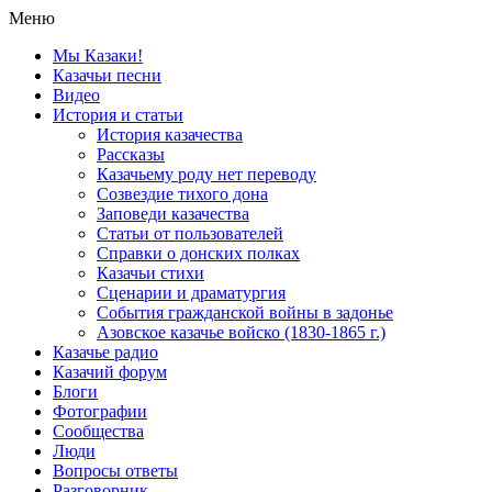
Меню
Мы Казаки!
Казачьи песни
Видео
История и статьи
История казачества
Рассказы
Казачьему роду нет переводу
Созвездие тихого дона
Заповеди казачества
Статьи от пользователей
Справки о донских полках
Казачьи стихи
Сценарии и драматургия
События гражданской войны в задонье
Азовское казачье войско (1830-1865 г.)
Казачье радио
Казачий форум
Блоги
Фотографии
Сообщества
Люди
Вопросы ответы
Разговорник